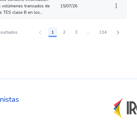
s volúmenes transados de
15/07/26
os TES clase B en los...
esultados.
1
2
3
...
134
Página
Página
Página
Páginas intermedias Us
Página
nistas