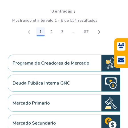
8 entradas
Mostrando el intervalo 1 - 8 de 534 resultados.
1
2
3
...
67
Página
Página
Página
Páginas intermedias Use TA
Página
Programa de Creadores de Mercado
Deuda Pública Interna GNC
Mercado Primario
Mercado Secundario