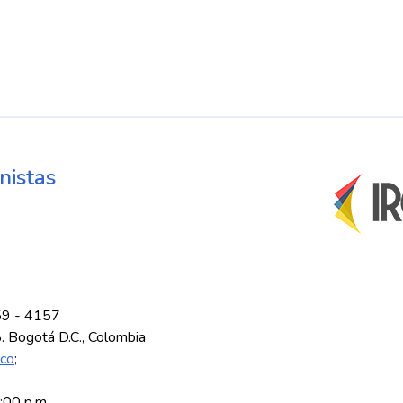
nistas
59 - 4157
8. Bogotá D.C., Colombia
.co
;
5:00 p.m.