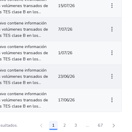
s volúmenes transados de
15/07/26
os TES clase B en los...
hivo contiene información
s volúmenes transados de
7/07/26
os TES clase B en los...
hivo contiene información
s volúmenes transados de
1/07/26
os TES clase B en los...
hivo contiene información
s volúmenes transados de
23/06/26
os TES clase B en los...
hivo contiene información
s volúmenes transados de
17/06/26
os TES clase B en los...
esultados.
1
2
3
...
67
Página
Página
Página
Páginas intermedias U
Página