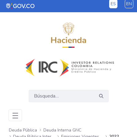
ES
EN
Saltar al contenido principal
Deuda Pública
Deuda Interna GNC
Deuda Pública Interna GNC
Emisiones Vigentes Semanales
2022