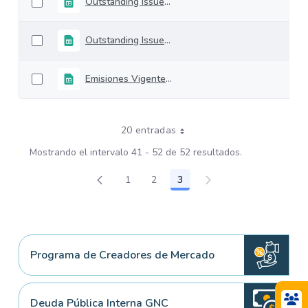
Outstanding Issues 21-january-2022
Outstanding Issues 14-january-2022
Emisiones Vigentes 07-enero-2022
20 entradas
Mostrando el intervalo 41 - 52 de 52 resultados.
1
2
3
Página
Página
Página
Programa de Creadores de Mercado
Deuda Pública Interna GNC