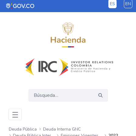
ES
EN
Saltar al contenido principal
Deuda Pública
Deuda Interna GNC
Deuda Pública Interna GNC
Emisiones Vigentes Semanales
2022