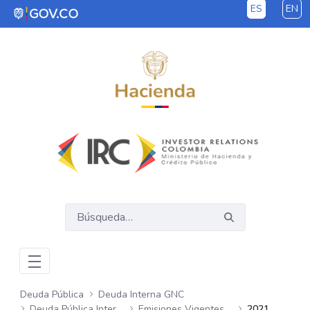
ES
EN
Saltar al contenido principal
Deuda Pública
Deuda Interna GNC
Deuda Pública Interna GNC
Emisiones Vigentes Semanales
2021