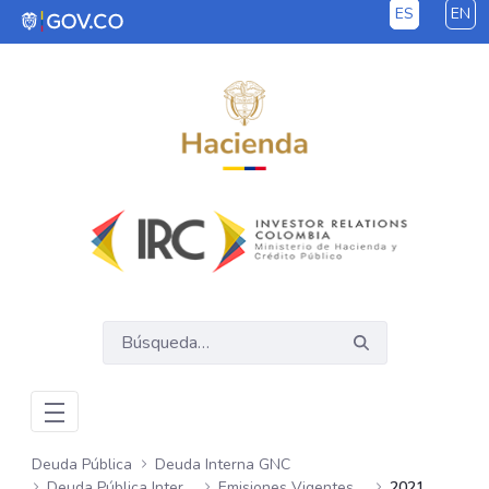
ES
EN
Saltar al contenido principal
Deuda Pública
Deuda Interna GNC
Deuda Pública Interna GNC
Emisiones Vigentes Semanales
2021