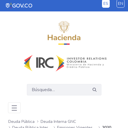
ES
EN
Saltar al contenido principal
Deuda Pública
Deuda Interna GNC
Deuda Pública Interna GNC
Emisiones Vigentes Semanales
2020