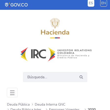
ES
EN
Saltar al contenido principal
Deuda Pública
Deuda Interna GNC
Deuda Pública Interna GNC
Emisiones Vigentes Semanales
2020