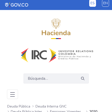
ES
EN
Saltar al contenido principal
Deuda Pública
Deuda Interna GNC
Deuda Pública Interna GNC
Emisiones Vigentes Semanales
2020