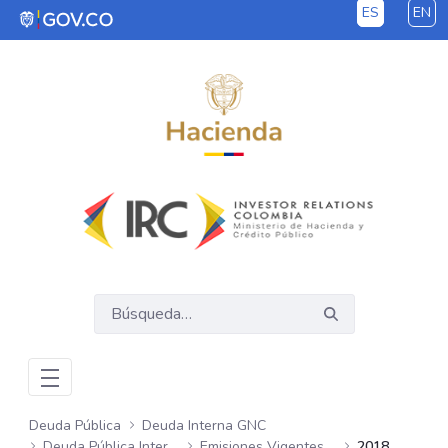
ES
EN
Saltar al contenido principal
Deuda Pública
Deuda Interna GNC
Deuda Pública Interna GNC
Emisiones Vigentes Semanales
2018