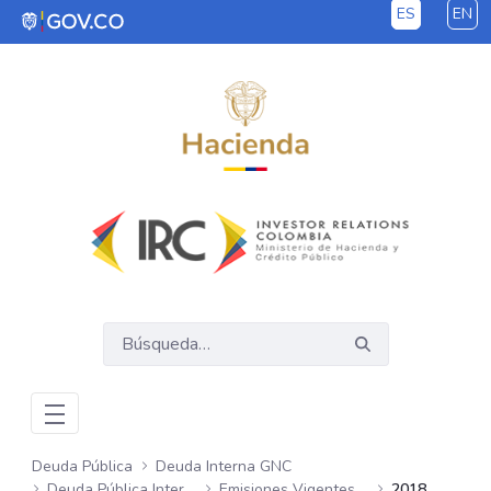
ES
EN
Saltar al contenido principal
Deuda Pública
Deuda Interna GNC
Deuda Pública Interna GNC
Emisiones Vigentes Semanales
2018