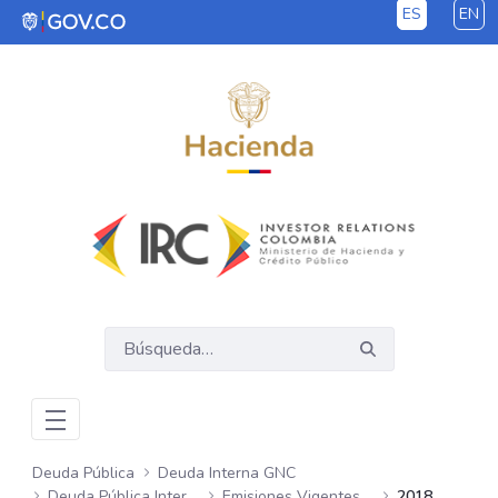
ES
EN
Saltar al contenido principal
Deuda Pública
Deuda Interna GNC
Deuda Pública Interna GNC
Emisiones Vigentes Semanales
2018