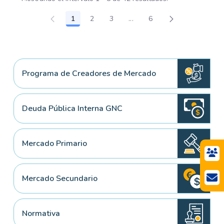
1
2
3
...
6
Página
Página
Página
Páginas intermedias Use T
Página
Programa de Creadores de Mercado
Deuda Pública Interna GNC
Mercado Primario
Mercado Secundario
Normativa