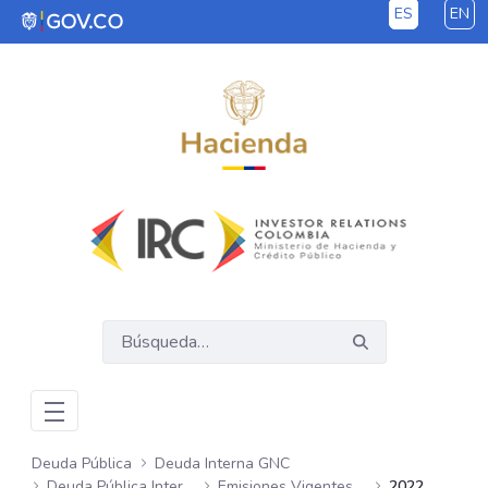
ES
EN
Saltar al contenido principal
Deuda Pública
Deuda Interna GNC
Deuda Pública Interna GNC
Emisiones Vigentes Mensuales
2022