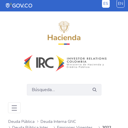
ES
EN
Saltar al contenido principal
Deuda Pública
Deuda Interna GNC
Deuda Pública Interna GNC
Emisiones Vigentes Mensuales
2022