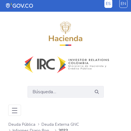
ES
EN
Saltar al contenido principal
Deuda Pública
Deuda Externa GNC
Informes Diario Bonos Globales
2022