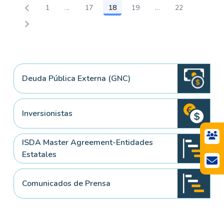
1
...
17
18
19
...
22
Página
Páginas intermedias Use TAB para desplazars
Página
Página
Página
Páginas intermedia
Página
Deuda Pública Externa (GNC)
Inversionistas
ISDA Master Agreement-Entidades
Estatales
Comunicados de Prensa