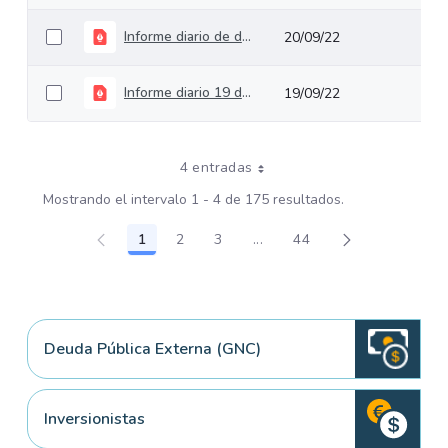
Informe diario de deuda pública del 20 de septiembre de 2022
20/09/22
Informe diario 19 de septiembre de 2022
19/09/22
4 entradas
Mostrando el intervalo 1 - 4 de 175 resultados.
1
2
3
...
44
Página
Página
Página
Páginas intermedias Use TA
Página
Deuda Pública Externa (GNC)
Inversionistas