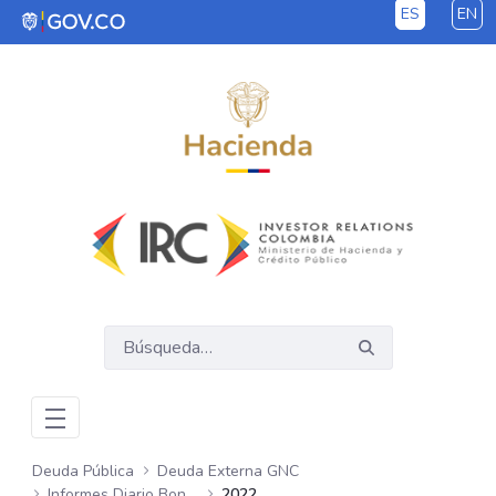
ES
EN
Saltar al contenido principal
Deuda Pública
Deuda Externa GNC
Informes Diario Bonos Globales
2022