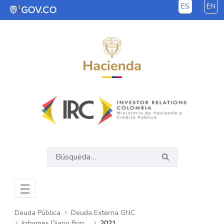
ES
EN
Saltar al contenido principal
Deuda Pública
Deuda Externa GNC
Informes Diario Bonos Globales
2021