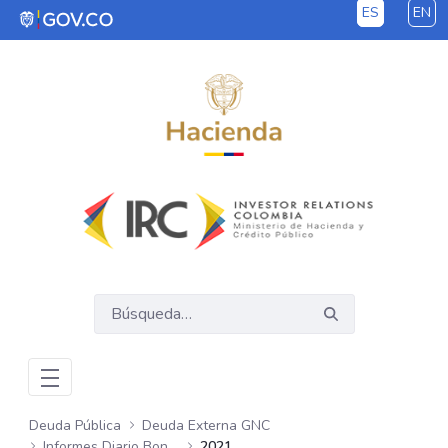
ES
EN
Saltar al contenido principal
Deuda Pública
Deuda Externa GNC
Informes Diario Bonos Globales
2021