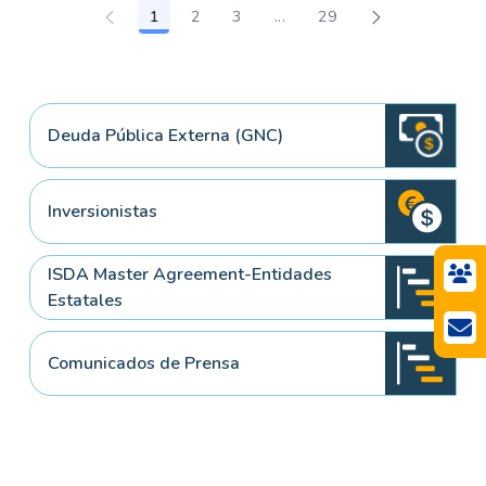
1
2
3
...
29
Página
Página
Página
Páginas intermedias Use TA
Página
Deuda Pública Externa (GNC)
Inversionistas
ISDA Master Agreement-Entidades
Estatales
Comunicados de Prensa