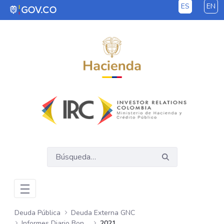
ES
EN
Saltar al contenido principal
Deuda Pública
Deuda Externa GNC
Informes Diario Bonos Globales
2021