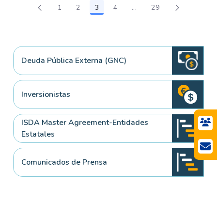
1
2
3
4
...
29
Página
Página
Página
Página
Páginas intermedias Use
Página
Deuda Pública Externa (GNC)
Inversionistas
ISDA Master Agreement-Entidades
Estatales
Comunicados de Prensa