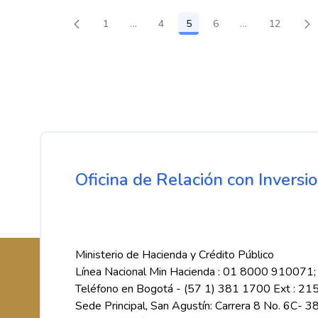
1
...
4
5
6
...
12
Página
Páginas intermedias Use TAB para des
Página
Página
Página
Páginas interm
Página
Oficina de Relación con Inversio
Ministerio de Hacienda y Crédito Público
Línea Nacional Min Hacienda : 01 8000 910071;
Teléfono en Bogotá - (57 1) 381 1700 Ext : 21
Sede Principal, San Agustín: Carrera 8 No. 6C- 3