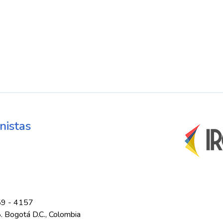
plazarse.
edias Use TAB para desplazarse.
nistas
59 - 4157
8. Bogotá D.C., Colombia