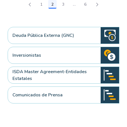
1
2
3
...
6
Página
Página
Página
Páginas intermedias Use T
Página
Deuda Pública Externa (GNC)
Inversionistas
ISDA Master Agreement-Entidades
Estatales
Comunicados de Prensa