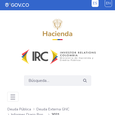
ES
EN
Saltar al contenido principal
Deuda Pública
Deuda Externa GNC
Informes Diario Bonos Globales
2021