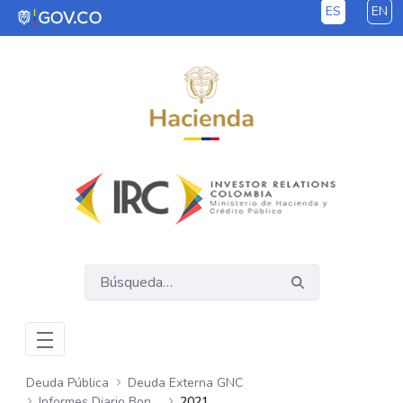
ES
EN
Saltar al contenido principal
Deuda Pública
Deuda Externa GNC
Informes Diario Bonos Globales
2021