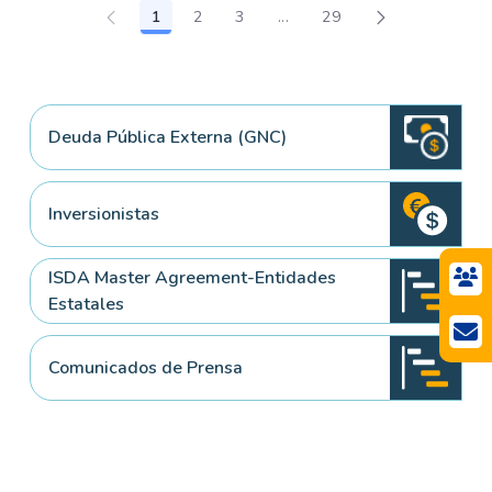
1
2
3
...
29
Página
Página
Página
Páginas intermedias Use TA
Página
Deuda Pública Externa (GNC)
Inversionistas
ISDA Master Agreement-Entidades
Estatales
Comunicados de Prensa