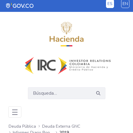
ES
EN
Saltar al contenido principal
Deuda Pública
Deuda Externa GNC
Informes Diario Bonos Globales
2019