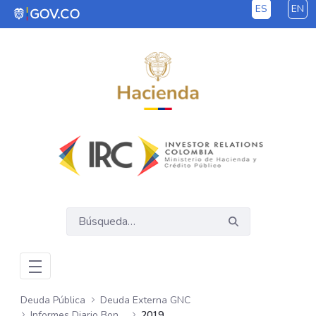
ES
EN
Saltar al contenido principal
Deuda Pública
Deuda Externa GNC
Informes Diario Bonos Globales
2019