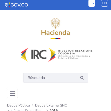
ES
EN
Saltar al contenido principal
Deuda Pública
Deuda Externa GNC
Informes Diario Bonos Globales
2019