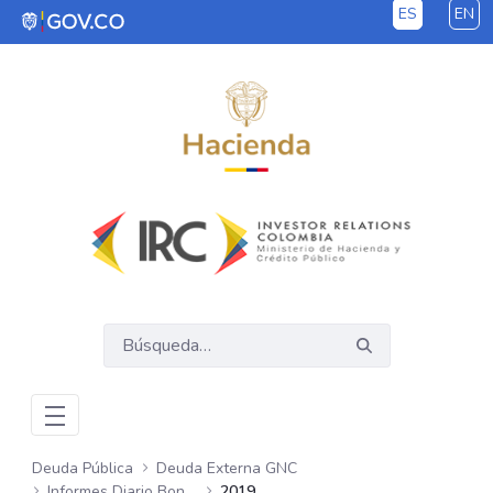
ES
EN
Saltar al contenido principal
Deuda Pública
Deuda Externa GNC
Informes Diario Bonos Globales
2019