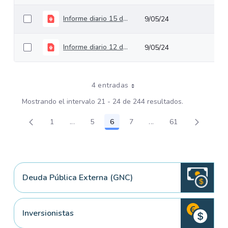
Informe diario 15 de Abril
9/05/24
Informe diario 12 de Abril
9/05/24
4 entradas
Mostrando el intervalo 21 - 24 de 244 resultados.
1
...
5
6
7
...
61
Página
Páginas intermedias Use TAB para desplazar
Página
Página
Página
Páginas intermedias U
Página
Deuda Pública Externa (GNC)
Inversionistas