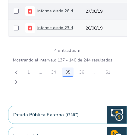
Informe diario 26 de agosto de 2019
27/08/19
Informe diario 23 de agosto de 2019
26/08/19
4 entradas
Mostrando el intervalo 137 - 140 de 244 resultados.
1
...
34
35
36
...
61
Página
Páginas intermedias Use TAB para desplazars
Página
Página
Página
Páginas intermedia
Página
Deuda Pública Externa (GNC)