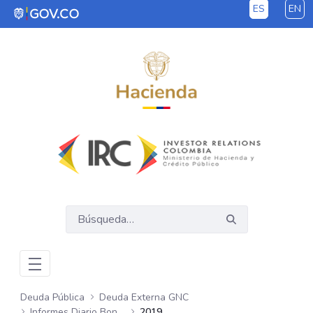
ES
EN
Saltar al contenido principal
Deuda Pública
Deuda Externa GNC
Informes Diario Bonos Globales
2019