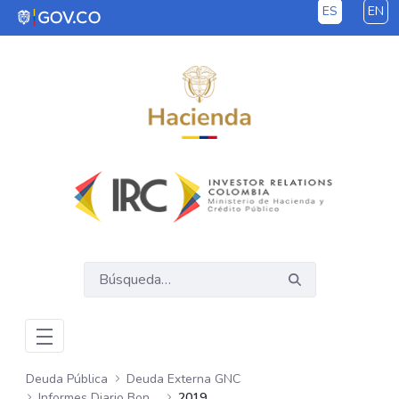
ES
EN
Saltar al contenido principal
Deuda Pública
Deuda Externa GNC
Informes Diario Bonos Globales
2019