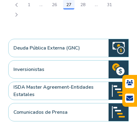
1
...
26
27
28
...
31
Página
Páginas intermedias Use TAB para desplazars
Página
Página
Página
Páginas intermedia
Página
Deuda Pública Externa (GNC)
Inversionistas
ISDA Master Agreement-Entidades
Estatales
Comunicados de Prensa