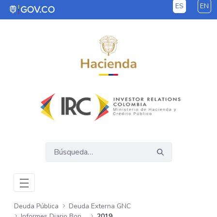
ES
EN
Saltar al contenido principal
Deuda Pública
Deuda Externa GNC
Informes Diario Bonos Globales
2019