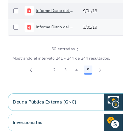
Informe Diario del 8 de enero de 2019
9/01/19
Informe Diario del 2 de enero de 2019
3/01/19
60 entradas
Mostrando el intervalo 241 - 244 de 244 resultados.
1
2
3
4
5
Página
Página
Página
Página
Página
Deuda Pública Externa (GNC)
Inversionistas