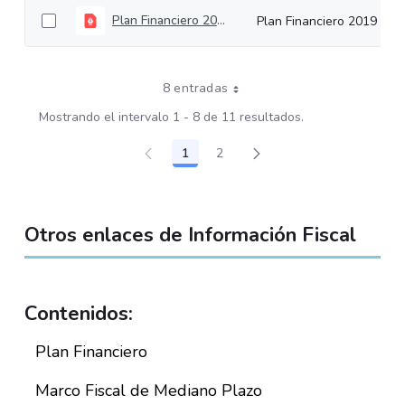
Plan Financiero 2019
Plan Financiero 2019
8 entradas
Mostrando el intervalo 1 - 8 de 11 resultados.
1
2
Página
Página
Otros enlaces de Información Fiscal
Contenidos:
Plan Financiero
Marco Fiscal de Mediano Plazo